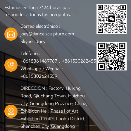
Estamos en línea 7*24 horas para
responder a todas tus preguntas. .
Correo electrónico :
joey@tiancaisculpture.com
Skype :
Joey
Teléfono :
+8615361469787，+8615302624559
Whatsapp / Wechat :
+8615302624559
DIRECCIÓN : Factory: Huixing
Road, Qiuchang Town, Huizhou
City, Guangdong Province, China;
Exhibition Hall: Phase I of Art
Exhibition Center, Luohu District,
Shenzhen City, Guangdong