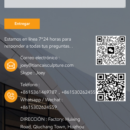
Entregar
Estamos en línea 7*24 horas para
responder a todas tus preguntas. .
Correo electrónico :
joey@tiancaisculpture.com
Skype :
Joey
Teléfono :
+8615361469787，+8615302624559
Whatsapp / Wechat :
+8615302624559
DIRECCIÓN : Factory: Huixing
Road, Qiuchang Town, Huizhou