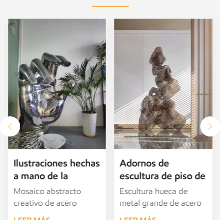
Ilustraciones hechas
Adornos de
a mano de la
escultura de piso de
escultura del
piedra Taihu huecos
Mosaico abstracto
Escultura hueca de
mosaico del acero
de acero inoxidable
creativo de acero
metal grande de acero
inoxidable del
personalizados
inoxidable, escultura de
inoxidable, adornos