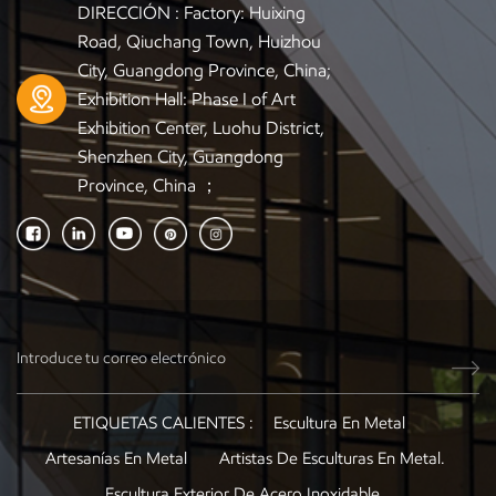
DIRECCIÓN : Factory: Huixing
Road, Qiuchang Town, Huizhou
City, Guangdong Province, China;
Exhibition Hall: Phase I of Art
Exhibition Center, Luohu District,
Shenzhen City, Guangdong
Province, China ；
ETIQUETAS CALIENTES :
Escultura En Metal
Artesanías En Metal
Artistas De Esculturas En Metal.
Escultura Exterior De Acero Inoxidable.