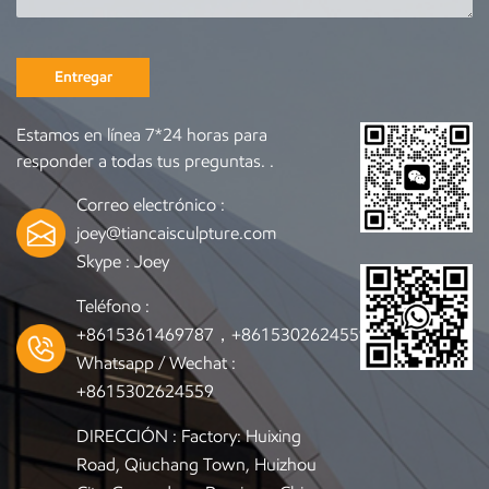
Entregar
Estamos en línea 7*24 horas para
responder a todas tus preguntas. .
Correo electrónico :
joey@tiancaisculpture.com
Skype :
Joey
Teléfono :
+8615361469787，+8615302624559
Whatsapp / Wechat :
+8615302624559
DIRECCIÓN : Factory: Huixing
Road, Qiuchang Town, Huizhou